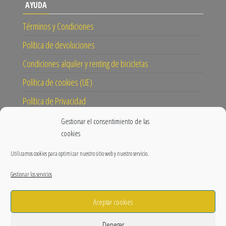
AYUDA
Términos y Condiciones
Política de devoluciones
Condiciones alquiler y renting de bicicletas
Política de cookies (UE)
Política de Privacidad
Gestionar el consentimiento de las
CONECTA
cookies
Instagram
Utilizamos cookies para optimizar nuestro sitio web y nuestro servicio.
Facebook
Gestionar los servicios
Blog
Aceptar cookies
Nuestra misión y visión
Prensa
Denegar