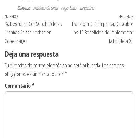
Etiquetas
bicicletas de carga
cargo bikes
cargobikes
Navegación
Entrada
ANTERIOR
SIGUIENTE
En
Descubre Coh&Co, bicicletas
Transforma tu Empresa: Descubre
de
anterior
si
urbanas únicas hechas en
los 10 Beneficios de Implementar
entradas
Copenhagen
la Bicicleta
Deja una respuesta
Tu dirección de correo electrónico no será publicada.
Los campos
obligatorios están marcados con
*
Comentario
*