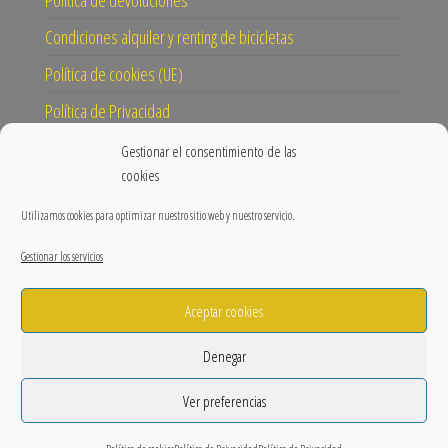
Política de devoluciones
Condiciones alquiler y renting de bicicletas
Política de cookies (UE)
Política de Privacidad
Gestionar el consentimiento de las
CONECTA
cookies
Instagram
Utilizamos cookies para optimizar nuestro sitio web y nuestro servicio.
Facebook
Gestionar los servicios
Blog
Aceptar cookies
Nuestra misión y visión
Prensa
Denegar
Ver preferencias
Funciona gracias a
WordPress
|
Tema:
Envo Shop