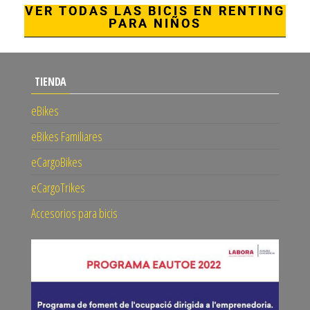
VER TODAS LAS BICIS EN RENTING
PARA NIÑOS
TIENDA
eBikes
eBikes Familiares
eCargoBikes
eCargoTrikes
Accesorios para bicis