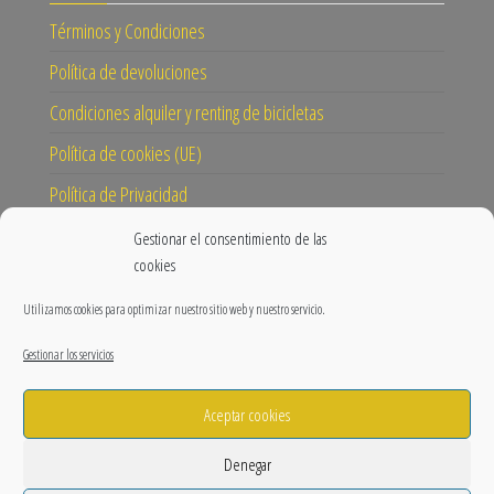
Términos y Condiciones
Política de devoluciones
Condiciones alquiler y renting de bicicletas
Política de cookies (UE)
Política de Privacidad
Gestionar el consentimiento de las
CONECTA
cookies
Instagram
Utilizamos cookies para optimizar nuestro sitio web y nuestro servicio.
Facebook
Gestionar los servicios
Blog
Aceptar cookies
Nuestra misión y visión
Prensa
Denegar