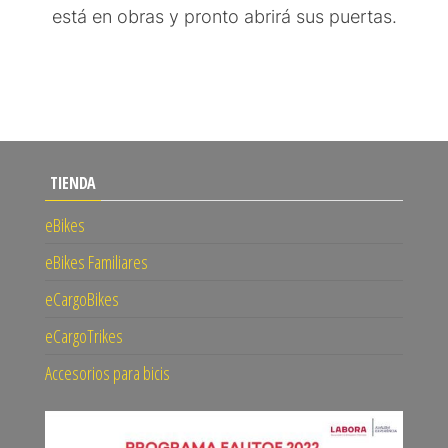
está en obras y pronto abrirá sus puertas.
TIENDA
eBikes
eBikes Familiares
eCargoBikes
eCargoTrikes
Accesorios para bicis