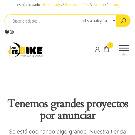
Saltar
Los más buscados:
Bicis reparto
//
Bicis llevar niños
//
BiciTaxi
//
Renting
al
contenido
Facebook
Instagram
Beebike
Urban
0
Cyclying
Menú
Lifestyle
Tenemos grandes proyectos
por anunciar
Se está cocinando algo grande. Nuestra tienda