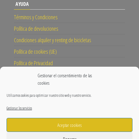
AYUDA
Términos y Condiciones
Política de devoluciones
Condiciones alquiler y renting de bicicletas
Política de cookies (UE)
Política de Privacidad
Gestionar el consentimiento de las
CONECTA
cookies
Instagram
Utilizamos cookies para optimizar nuestro sitio web y nuestro servicio.
Facebook
Gestionar los servicios
Blog
Aceptar cookies
Nuestra misión y visión
Prensa
Denegar