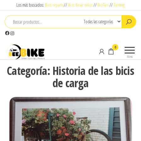
Saltar
Los más buscados:
Bicis reparto
//
Bicis llevar niños
//
BiciTaxi
//
Renting
al
contenido
Facebook
Instagram
Beebike
Urban
0
Cyclying
Menú
Lifestyle
Categoría:
Historia de las bicis
de carga