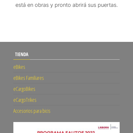
está en obras y pronto abrirá sus puertas.
TIENDA
eBikes
eBikes Familiares
eCargoBikes
eCargoTrikes
Accesorios para bicis