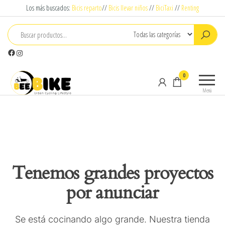
Saltar
Los más buscados:
Bicis reparto
//
Bicis llevar niños
//
BiciTaxi
//
Renting
al
contenido
Facebook
Instagram
Beebike
Urban
0
Cyclying
Menú
Lifestyle
Tenemos grandes proyectos
por anunciar
Se está cocinando algo grande. Nuestra tienda