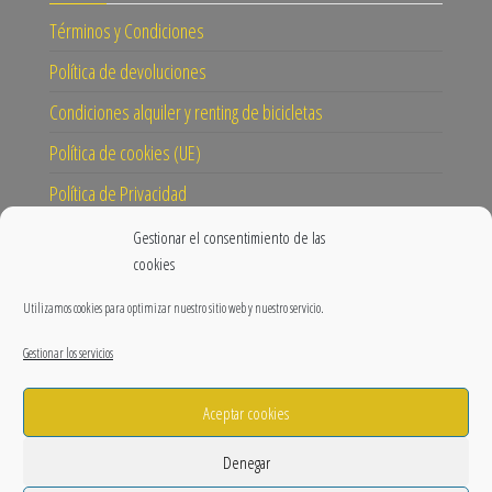
Términos y Condiciones
Política de devoluciones
Condiciones alquiler y renting de bicicletas
Política de cookies (UE)
Política de Privacidad
Gestionar el consentimiento de las
CONECTA
cookies
Instagram
Utilizamos cookies para optimizar nuestro sitio web y nuestro servicio.
Facebook
Gestionar los servicios
Blog
Aceptar cookies
Nuestra misión y visión
Prensa
Denegar