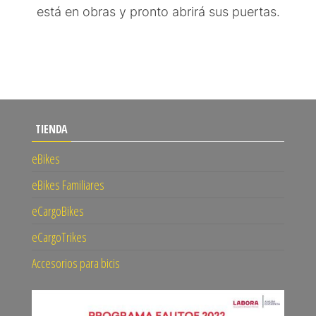
está en obras y pronto abrirá sus puertas.
TIENDA
eBikes
eBikes Familiares
eCargoBikes
eCargoTrikes
Accesorios para bicis