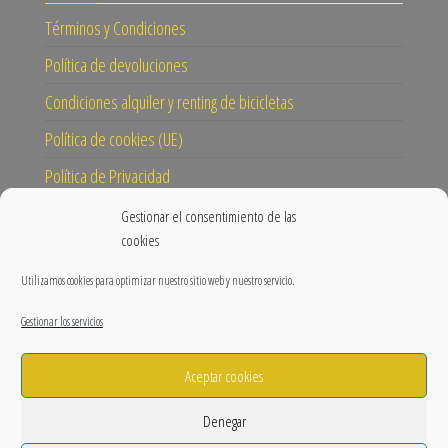
Términos y Condiciones
Política de devoluciones
Condiciones alquiler y renting de bicicletas
Política de cookies (UE)
Política de Privacidad
Gestionar el consentimiento de las
CONECTA
cookies
Instagram
Utilizamos cookies para optimizar nuestro sitio web y nuestro servicio.
Facebook
Gestionar los servicios
Blog
Aceptar cookies
Nuestra misión y visión
Prensa
Denegar