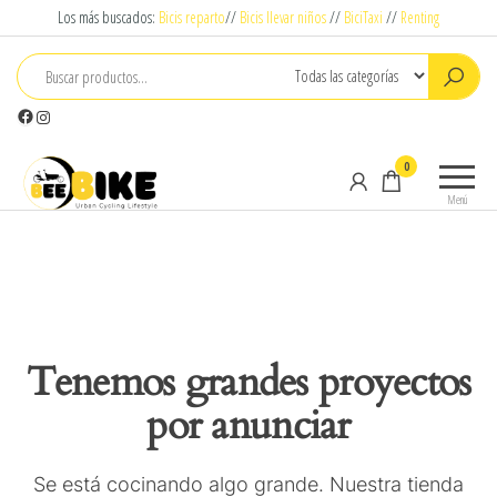
Saltar
Los más buscados:
Bicis reparto
//
Bicis llevar niños
//
BiciTaxi
//
Renting
al
contenido
Facebook
Instagram
Beebike
Urban
0
Cyclying
Menú
Lifestyle
Tenemos grandes proyectos
por anunciar
Se está cocinando algo grande. Nuestra tienda