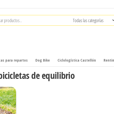
ram
etas para repartos
Dog Bike
Ciclologística Castellón
Renti
bicicletas de equilibrio