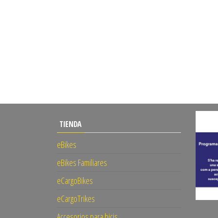
TIENDA
eBikes
eBikes Familiares
eCargoBikes
eCargoTrikes
Accesorios para bicis