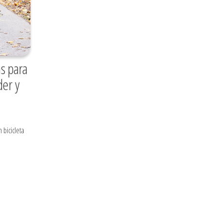
as para
der y
 bicicleta