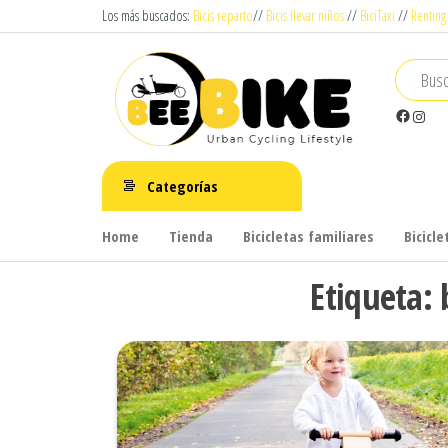
Saltar
Los más buscados:
Bicis reparto
//
Bicis llevar niños
//
BiciTaxi
//
Renting
al
contenido
Facebook
Instag
Beebike
Urban
Cyclying
Categorías
Lifestyle
Home
Tienda
Bicicletas familiares
Bicicl
Etiqueta: