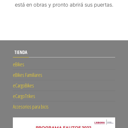
está en obras y pronto abrirá sus puertas.
TIENDA
eBikes
eBikes Familiares
eCargoBikes
eCargoTrikes
Accesorios para bicis