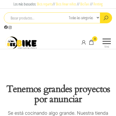
Saltar
Los más buscados:
Bicis reparto
//
Bicis llevar niños
//
BiciTaxi
//
Renting
al
contenido
Facebook
Instagram
Beebike
Urban
0
Cyclying
Menú
Lifestyle
Tenemos grandes proyectos
por anunciar
Se está cocinando algo grande. Nuestra tienda