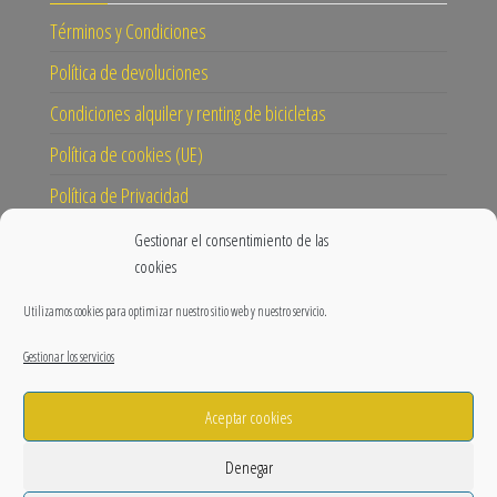
Términos y Condiciones
Política de devoluciones
Condiciones alquiler y renting de bicicletas
Política de cookies (UE)
Política de Privacidad
Gestionar el consentimiento de las
CONECTA
cookies
Instagram
Utilizamos cookies para optimizar nuestro sitio web y nuestro servicio.
Facebook
Gestionar los servicios
Blog
Aceptar cookies
Nuestra misión y visión
Prensa
Denegar